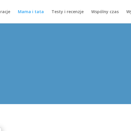
iracje
Mama i tata
Testy i recenzje
Wspólny czas
Wy